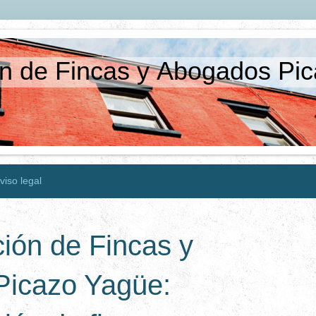
ón de Fincas y Abogados Pi
viso legal
ión de Fincas y
Picazo Yagüe: